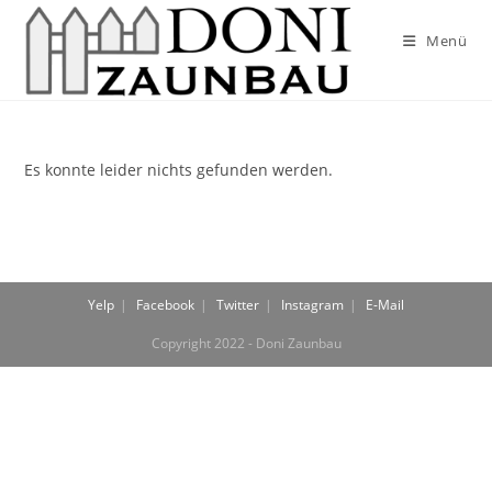
Zum
Inhalt
Menü
springen
Es konnte leider nichts gefunden werden.
Yelp
Facebook
Twitter
Instagram
E-Mail
Copyright 2022 - Doni Zaunbau